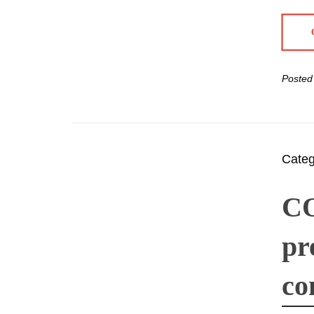
Posted
Cate
CO
pr
co