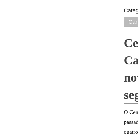
Categ
Car
Ce
Ca
no
se
O Cent
passad
quatro