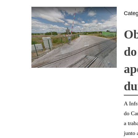
Cate
Ob
do
ap
du
A Inf
do Car
a trab
junto 