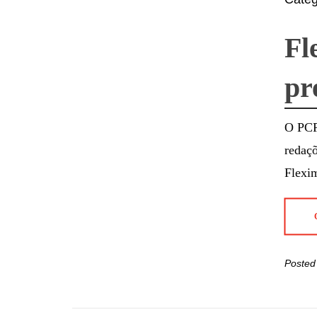
Fl
pr
O PCP
redaçõ
Flexi
Posted