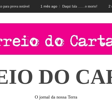
1 mês ago
2 meses 
rova notável
Daqui fala ……o morto!
EIO DO CA
O jornal da nossa Terra