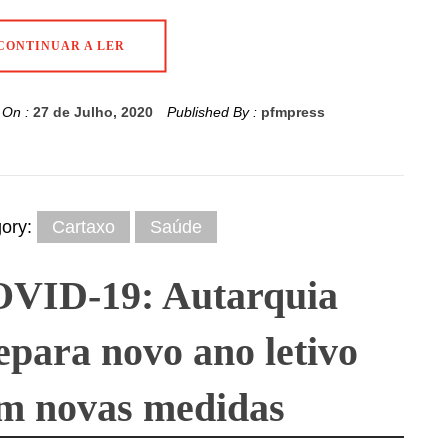
CONTINUAR A LER
 On :
27 de Julho, 2020
Published By :
pfmpress
gory:
Cartaxo
Saúde
VID-19: Autarquia
epara novo ano letivo
m novas medidas