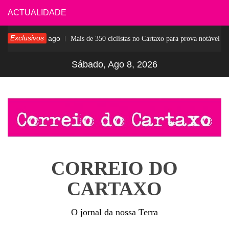
Skip
ACTUALIDADE
to
Exclusivos
6 dias ago
Mais de 350 ciclistas no Cartaxo para prova notável
content
Sábado, Ago 8, 2026
CORREIO DO
CARTAXO
O jornal da nossa Terra