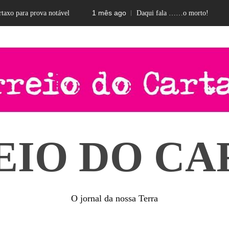
1 mês ago
2 me
para prova notável
Daqui fala ……o morto!
EIO DO CA
O jornal da nossa Terra