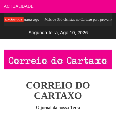
Skip
ACTUALIDADE
to
Exclusivos
1 semana ago
r
Mais de 350 ciclistas no Cartaxo para prova notáve
content
Segunda-feira, Ago 10, 2026
CORREIO DO
CARTAXO
O jornal da nossa Terra