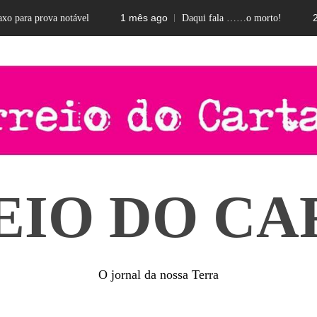
1 mês ago
2 meses 
prova notável
Daqui fala ……o morto!
EIO DO CA
O jornal da nossa Terra