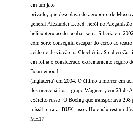
em um jato
privado, que descolava do aeroporto de Mosco
general Alexander Lebed, herói no Afeganistão 
helicóptero ao despenhar-se na Sibéria em 2002
com sorte conseguiu escapar do cerco ao teatr
acidente de viação na Chechénia. Stephen Cur
em folha e considerado extremamente seguro d
Bournemouth
(Inglaterra) em 2004. O último a morrer em aci
dos mercenários – grupo Wagner -, em 23 de A
exército russo. O Boeing que transportava 298 
míssil terra-ar BUK russo. Hoje não restam dúvi
MH17.