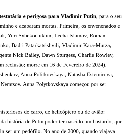
ontestatária e perigosa para Vladimir Putin
, para o seu
caminho e acabaram mortas. Primeira, os envenenados e
hak, Yuri Sxhekochikhin, Lecha Islamov, Roman
nko, Badri Patarkatsishvili, Vladimir Kara-Murza,
agente Nick Bailey, Dawn Sturgess, Charlie Rowley,
m reclusão; morre em 16 de Fevereiro de 2024).
ushenkov, Anna Politkovskaya, Natasha Estemirova,
s Nemtsov. Anna Polytkovskaya começou por ser
misteriosos de carro, de helicóptero ou de avião:
da história de Putin poder ter nascido um bastardo, que
tin ser um pedófilo. No ano de 2000, quando viajava