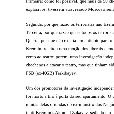
Primeira: como foi possível, que mais de 50 c
explosivos, tivessem atravessado Moscovo sem 
Segunda: por que razão os terroristas não fizer
Terceira, por que razão quase todos os terroris
Quarta, por que não existia um antídoto para 
Kremlin, rejeitou uma moção dos liberais-demo
cerco ao teatro; porém, uma investigação indep
chechenos a atacar o teatro, mas que tinham si
FSB (ex-KGB) Terkibayev.
Um dos promotores da investigação independen
foi morto a tiro à porta do seu apartamento. O
muitas delas oriundas do ex-ministro dos Negó
(anti-Kremlin), Akhmed Zakayev, sediado em 