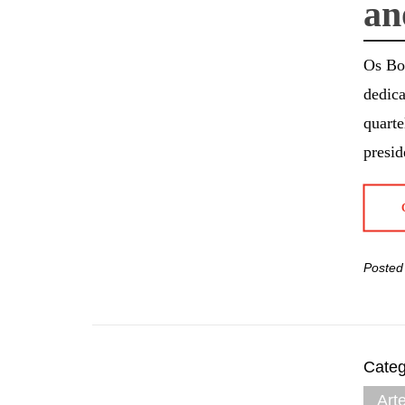
an
Os Bo
dedic
quarte
presid
Posted
Categ
Art