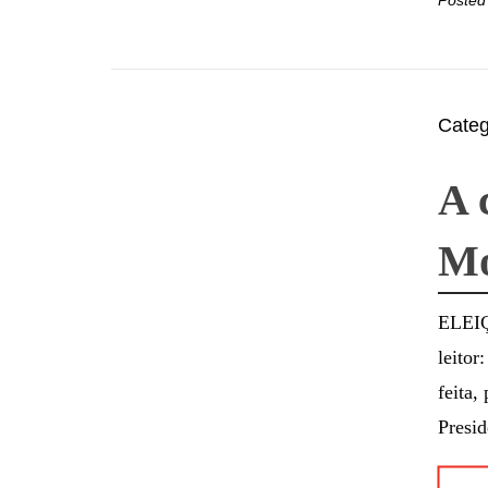
Cate
A 
Mo
ELEI
leitor
feita,
Presid