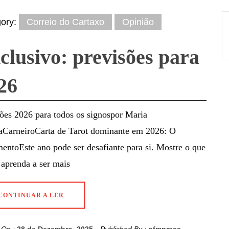
gory:
Correio do Cartaxo
Opinião
clusivo: previsões para
26
ões 2026 para todos os signospor Maria
aCarneiroCarta de Tarot dominante em 2026: O
entoEste ano pode ser desafiante para si. Mostre o que
 aprenda a ser mais
CONTINUAR A LER
 On :
28 de Dezembro, 2025
Published By :
pfmpress