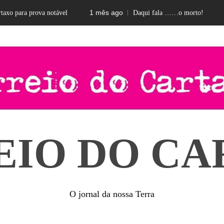
1 mês ago
2 me
para prova notável
Daqui fala ……o morto!
EIO DO CA
O jornal da nossa Terra