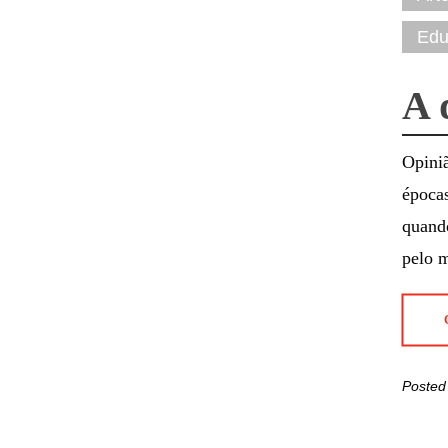
Edu
A 
Opiniã
época
quand
pelo 
Posted