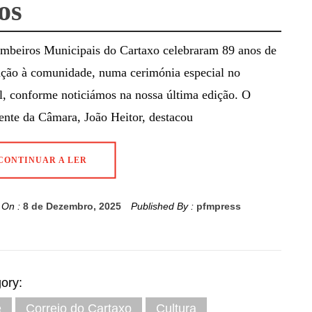
os
mbeiros Municipais do Cartaxo celebraram 89 anos de
ação à comunidade, numa cerimónia especial no
l, conforme noticiámos na nossa última edição. O
ente da Câmara, João Heitor, destacou
CONTINUAR A LER
 On :
8 de Dezembro, 2025
Published By :
pfmpress
ory:
e
Correio do Cartaxo
Cultura