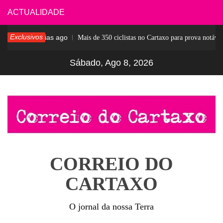
Skip
ACTUALIDADE
to
Exclusivos
6 dias ago
sar
Mais de 350 ciclistas no Cartaxo para prova notável
content
Sábado, Ago 8, 2026
CORREIO DO
CARTAXO
O jornal da nossa Terra