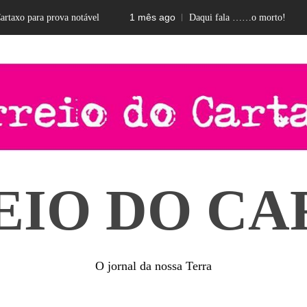
1 mês ago
2 m
 para prova notável
Daqui fala ……o morto!
EIO DO CA
O jornal da nossa Terra