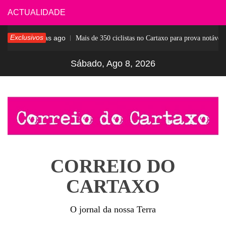
Skip
ACTUALIDADE
to
Exclusivos
6 dias ago
ar
Mais de 350 ciclistas no Cartaxo para prova notável
content
Sábado, Ago 8, 2026
CORREIO DO
CARTAXO
O jornal da nossa Terra