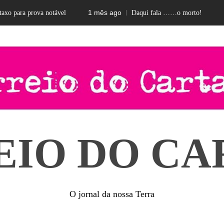
1 mês ago
2 mes
ra prova notável
Daqui fala ……o morto!
EIO DO CA
O jornal da nossa Terra