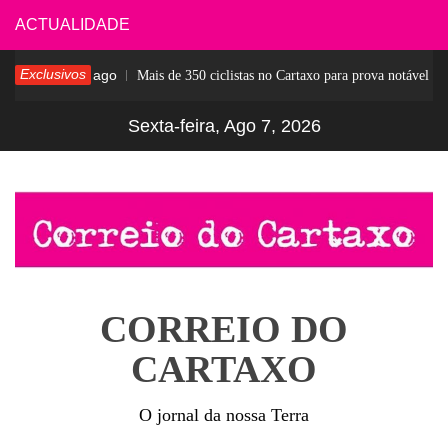
Skip
ACTUALIDADE
to
Exclusivos
5 dias ago
Mais de 350 ciclistas no Cartaxo para prova notável
content
Sexta-feira, Ago 7, 2026
CORREIO DO
CARTAXO
O jornal da nossa Terra