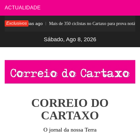
Skip
ACTUALIDADE
to
Exclusivos
6 dias ago
sar
Mais de 350 ciclistas no Cartaxo para prova notável
content
Sábado, Ago 8, 2026
CORREIO DO
CARTAXO
O jornal da nossa Terra