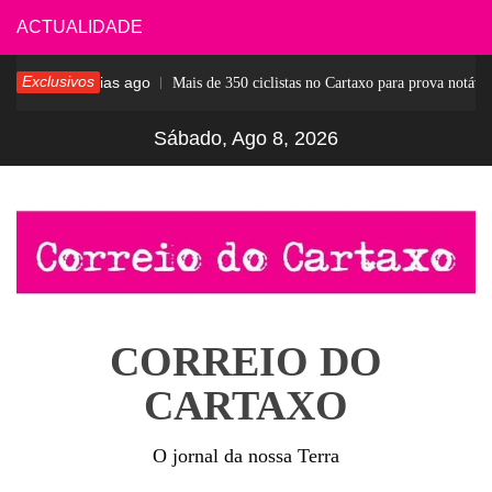
Skip
ACTUALIDADE
to
Exclusivos
6 dias ago
sar
Mais de 350 ciclistas no Cartaxo para prova notável
content
Sábado, Ago 8, 2026
CORREIO DO
CARTAXO
O jornal da nossa Terra