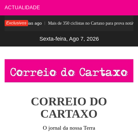
Skip
ACTUALIDADE
to
Exclusivos
5 dias ago
sar
Mais de 350 ciclistas no Cartaxo para prova notável
content
Sexta-feira, Ago 7, 2026
CORREIO DO
CARTAXO
O jornal da nossa Terra