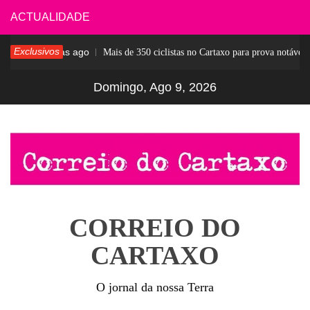
Skip
ACTUALIDADE
to
Exclusivos
7 dias ago
ar
Mais de 350 ciclistas no Cartaxo para prova notável
content
Domingo, Ago 9, 2026
CORREIO DO
CARTAXO
O jornal da nossa Terra