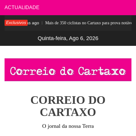
Skip
ACTUALIDADE
to
Exclusivos
4 dias ago
ar
Mais de 350 ciclistas no Cartaxo para prova notável
content
Quinta-feira, Ago 6, 2026
CORREIO DO
CARTAXO
O jornal da nossa Terra