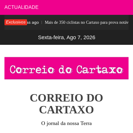
Skip
ACTUALIDADE
to
Exclusivos
5 dias ago
ar
Mais de 350 ciclistas no Cartaxo para prova notável
content
Sexta-feira, Ago 7, 2026
CORREIO DO
CARTAXO
O jornal da nossa Terra