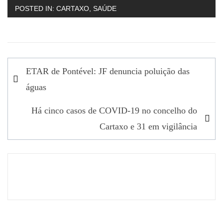
POSTED IN:
CARTAXO
,
SAÚDE
Navegação
ETAR de Pontével: JF denuncia poluição das
de
águas
artigos
Há cinco casos de COVID-19 no concelho do
Cartaxo e 31 em vigilância