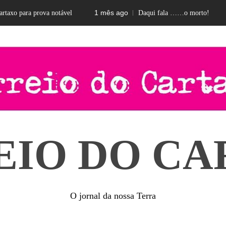
1 mês ago
2 m
 para prova notável
Daqui fala ……o morto!
EIO DO CA
O jornal da nossa Terra