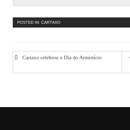
POSTED IN:
CARTAXO
Navegação
Cartaxo celebrou o Dia do Armistício
de
artigos