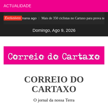
Skip
ACTUALIDADE
to
Exclusivos
1 semana ago
ar
Mais de 350 ciclistas no Cartaxo para prova notáv
content
Domingo, Ago 9, 2026
CORREIO DO
CARTAXO
O jornal da nossa Terra