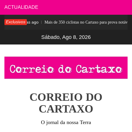
Skip
ACTUALIDADE
to
Exclusivos
6 dias ago
ar
Mais de 350 ciclistas no Cartaxo para prova notável
content
Sábado, Ago 8, 2026
CORREIO DO
CARTAXO
O jornal da nossa Terra