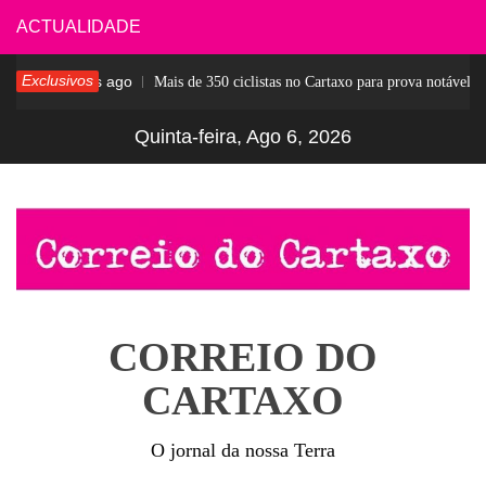
Skip
ACTUALIDADE
to
Exclusivos
4 dias ago
r
Mais de 350 ciclistas no Cartaxo para prova notável
content
Quinta-feira, Ago 6, 2026
CORREIO DO
CARTAXO
O jornal da nossa Terra