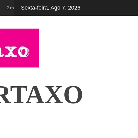
Sexta-feira, Ago 7, 2026
2 meses ago
Férias desportivas e culturais – 2ª fase – inscreva-se já!
RTAXO