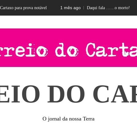
1 mês ago
taxo para prova notável
Daqui fala ……o morto!
EIO DO CA
O jornal da nossa Terra