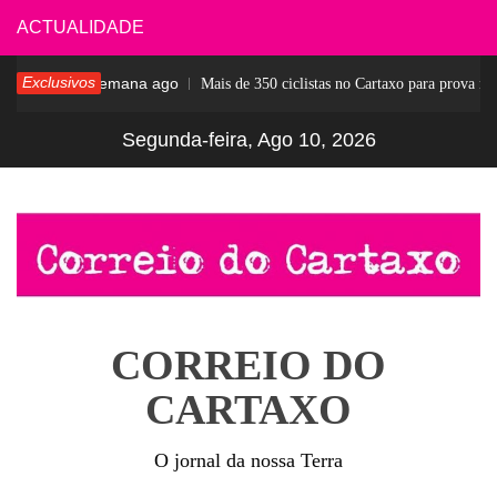
Skip
ACTUALIDADE
to
Exclusivos
1 semana ago
sar
Mais de 350 ciclistas no Cartaxo para prova notá
content
Segunda-feira, Ago 10, 2026
CORREIO DO
CARTAXO
O jornal da nossa Terra