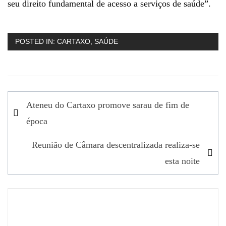
seu direito fundamental de acesso a serviços de saúde”.
POSTED IN:
CARTAXO
,
SAÚDE
Navegação
Ateneu do Cartaxo promove sarau de fim de
de
época
artigos
Reunião de Câmara descentralizada realiza-se
esta noite