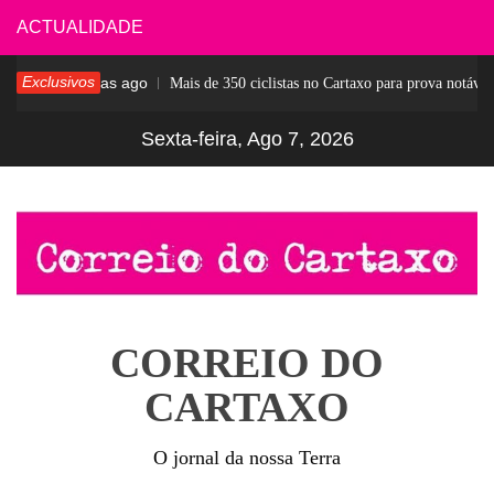
Skip
ACTUALIDADE
to
Exclusivos
5 dias ago
ar
Mais de 350 ciclistas no Cartaxo para prova notável
content
Sexta-feira, Ago 7, 2026
CORREIO DO
CARTAXO
O jornal da nossa Terra