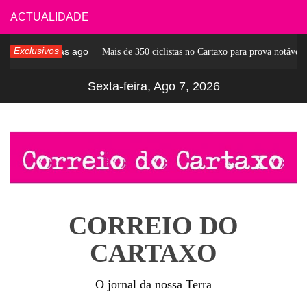
Skip
ACTUALIDADE
to
Exclusivos
5 dias ago
ar
Mais de 350 ciclistas no Cartaxo para prova notável
content
Sexta-feira, Ago 7, 2026
CORREIO DO
CARTAXO
O jornal da nossa Terra