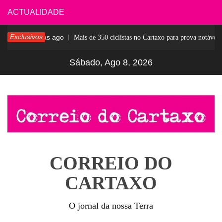
Skip
ACTUALIDADE
to
Exclusivos
6 dias ago
ar
Mais de 350 ciclistas no Cartaxo para prova notável
content
Sábado, Ago 8, 2026
CORREIO DO
CARTAXO
O jornal da nossa Terra