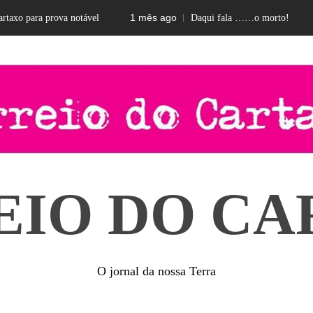
1 mês ago
2 
o para prova notável
Daqui fala ……o morto!
EIO DO CA
O jornal da nossa Terra