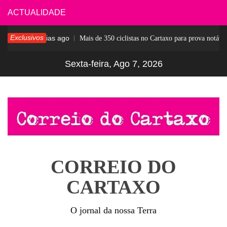
Skip
ACTUALIDADE
to
Exclusivos
5 dias ago
sar
Mais de 350 ciclistas no Cartaxo para prova notável
content
Sexta-feira, Ago 7, 2026
CORREIO DO
CARTAXO
O jornal da nossa Terra