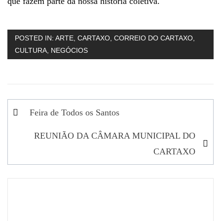
que fazem parte da nossa história coletiva.
POSTED IN:
ARTE
,
CARTAXO
,
CORREIO DO CARTAXO
,
CULTURA
,
NEGÓCIOS
Navegação
Feira de Todos os Santos
de
REUNIÃO DA CÂMARA MUNICIPAL DO
artigos
CARTAXO