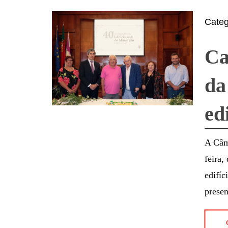
Cate
Ca
da
ed
A Câm
feira,
edifíc
prese