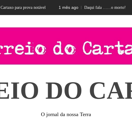
1 mês ago
rtaxo para prova notável
Daqui fala ……o morto!
EIO DO CA
O jornal da nossa Terra