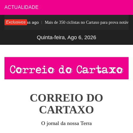
Skip
ACTUALIDADE
to
Exclusivos
4 dias ago
sar
Mais de 350 ciclistas no Cartaxo para prova notável
content
Quinta-feira, Ago 6, 2026
CORREIO DO
CARTAXO
O jornal da nossa Terra