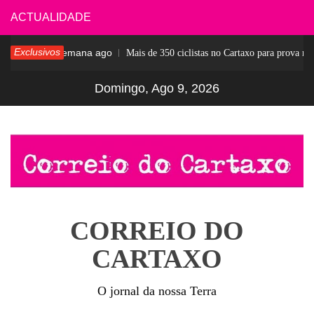
Skip
ACTUALIDADE
to
Exclusivos
1 semana ago
esar
Mais de 350 ciclistas no Cartaxo para prova notá
content
Domingo, Ago 9, 2026
CORREIO DO
CARTAXO
O jornal da nossa Terra