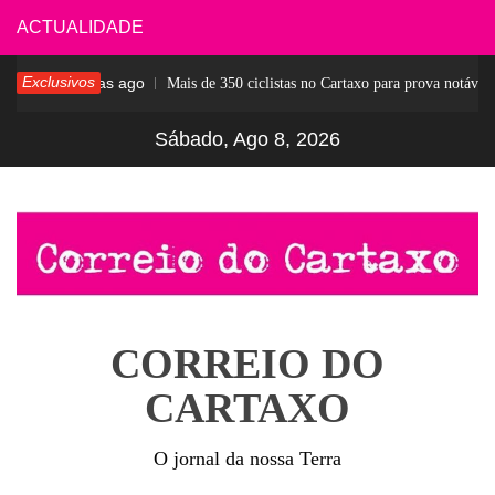
Skip
ACTUALIDADE
to
Exclusivos
6 dias ago
ar
Mais de 350 ciclistas no Cartaxo para prova notável
content
Sábado, Ago 8, 2026
CORREIO DO
CARTAXO
O jornal da nossa Terra