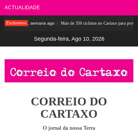
Skip
ACTUALIDADE
to
Exclusivos
1 semana ago
 Pesar
Mais de 350 ciclistas no Cartaxo para prova n
content
Segunda-feira, Ago 10, 2026
CORREIO DO
CARTAXO
O jornal da nossa Terra