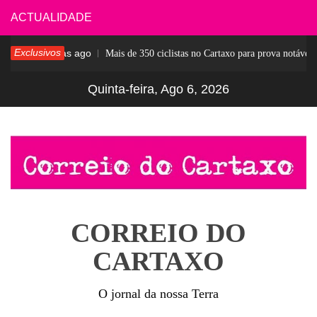
Skip
ACTUALIDADE
to
Exclusivos
4 dias ago
ar
Mais de 350 ciclistas no Cartaxo para prova notável
content
Quinta-feira, Ago 6, 2026
CORREIO DO
CARTAXO
O jornal da nossa Terra