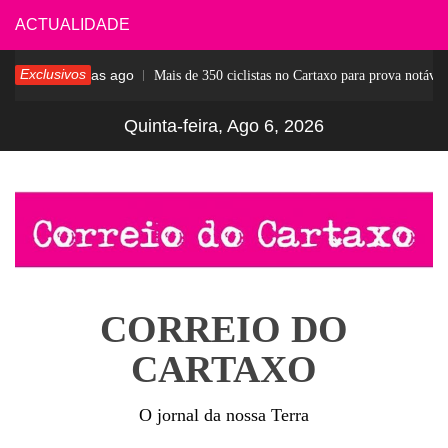
Skip
ACTUALIDADE
to
Exclusivos
4 dias ago
sar
Mais de 350 ciclistas no Cartaxo para prova notável
content
Quinta-feira, Ago 6, 2026
CORREIO DO
CARTAXO
O jornal da nossa Terra