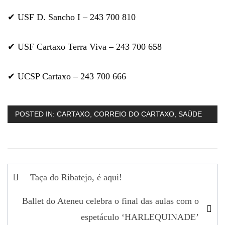
✔ USF D. Sancho I – 243 700 810
✔ USF Cartaxo Terra Viva – 243 700 658
✔ UCSP Cartaxo – 243 700 666
POSTED IN:
CARTAXO
,
CORREIO DO CARTAXO
,
SAÚDE
Navegação
Taça do Ribatejo, é aqui!
de
Ballet do Ateneu celebra o final das aulas com o
artigos
espetáculo ‘HARLEQUINADE’