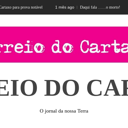
1 mês ago
2
axo para prova notável
Daqui fala ……o morto!
EIO DO CA
O jornal da nossa Terra