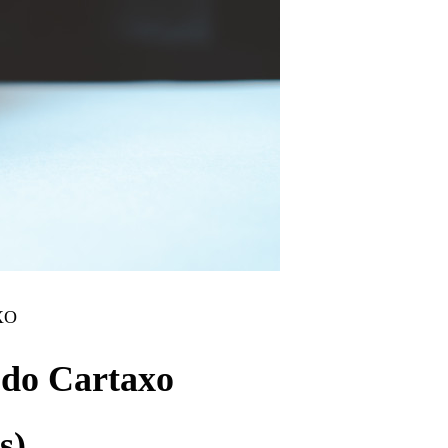
XO
 do Cartaxo
s)