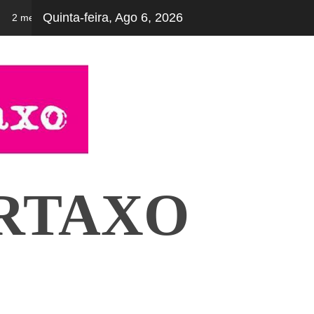
Quinta-feira, Ago 6, 2026
 meses ago
Férias desportivas e culturais – 2ª fase – inscreva-se já!
RTAXO