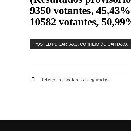
9350 votantes, 45,43%
10582 votantes, 50,99
POSTED IN:
CARTAXO
,
CORREIO DO CARTAXO
,
Navegação
Refeições escolares asseguradas
de
artigos