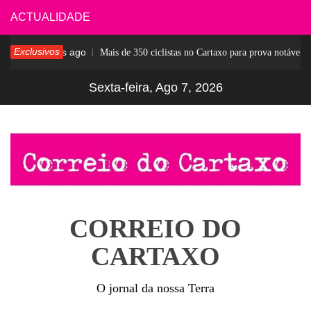
Skip
ACTUALIDADE
to
Exclusivos
5 dias ago
r
Mais de 350 ciclistas no Cartaxo para prova notável
content
Sexta-feira, Ago 7, 2026
CORREIO DO
CARTAXO
O jornal da nossa Terra