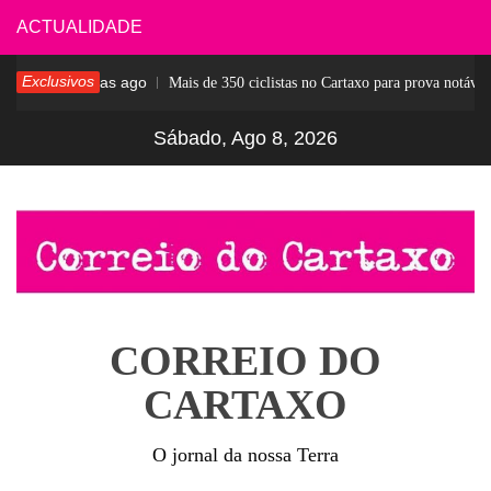
Skip
ACTUALIDADE
to
Exclusivos
6 dias ago
sar
Mais de 350 ciclistas no Cartaxo para prova notável
content
Sábado, Ago 8, 2026
CORREIO DO
CARTAXO
O jornal da nossa Terra