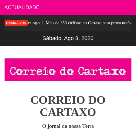
Skip
ACTUALIDADE
to
Exclusivos
6 dias ago
ar
Mais de 350 ciclistas no Cartaxo para prova notável
content
Sábado, Ago 8, 2026
CORREIO DO
CARTAXO
O jornal da nossa Terra