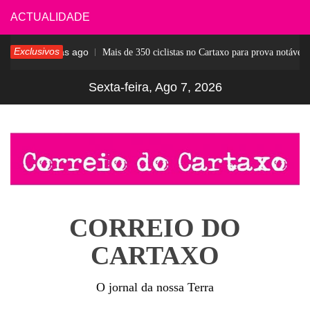
Skip
ACTUALIDADE
to
Exclusivos
5 dias ago
r
Mais de 350 ciclistas no Cartaxo para prova notável
content
Sexta-feira, Ago 7, 2026
CORREIO DO
CARTAXO
O jornal da nossa Terra