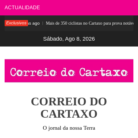
Skip
ACTUALIDADE
to
Exclusivos
6 dias ago
ar
Mais de 350 ciclistas no Cartaxo para prova notável
content
Sábado, Ago 8, 2026
CORREIO DO
CARTAXO
O jornal da nossa Terra