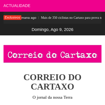
Skip
ACTUALIDADE
to
Exclusivos
1 semana ago
ar
Mais de 350 ciclistas no Cartaxo para prova notáv
content
Domingo, Ago 9, 2026
CORREIO DO
CARTAXO
O jornal da nossa Terra