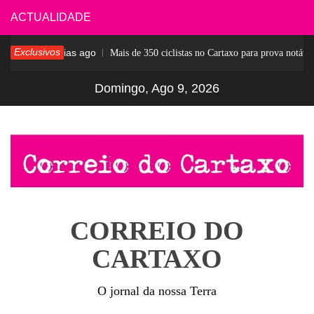
Skip
ACTUALIDADE
to
Exclusivos
7 dias ago
sar
Mais de 350 ciclistas no Cartaxo para prova notável
content
Domingo, Ago 9, 2026
CORREIO DO
CARTAXO
O jornal da nossa Terra