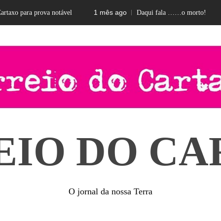
1 mês ago
2 m
 para prova notável
Daqui fala ……o morto!
EIO DO CA
O jornal da nossa Terra