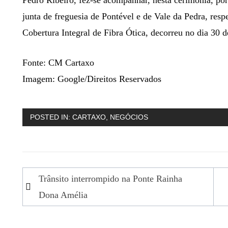
junta de freguesia de Pontével e de Vale da Pedra, re
Cobertura Integral de Fibra Ótica, decorreu no dia 30 de
Fonte: CM Cartaxo
Imagem: Google/Direitos Reservados
POSTED IN:
CARTAXO
,
NEGÓCIOS
Navegação
Trânsito interrompido na Ponte Rainha
de
Dona Amélia
artigos