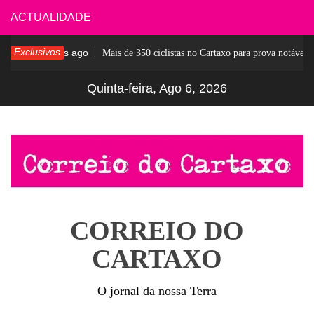
Skip
ACTUALIDADE
to
Exclusivos
4 dias ago
ar
Mais de 350 ciclistas no Cartaxo para prova notável
content
Quinta-feira, Ago 6, 2026
CORREIO DO
CARTAXO
O jornal da nossa Terra