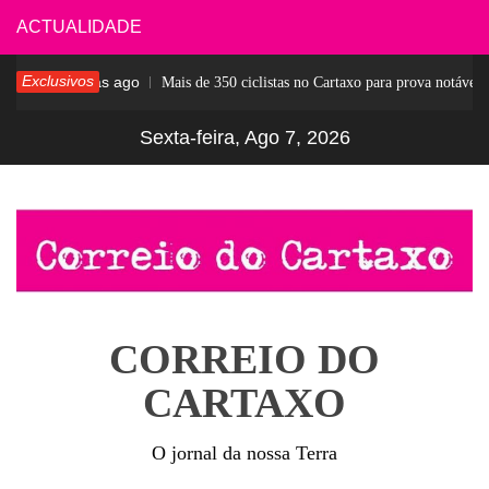
Skip
ACTUALIDADE
to
Exclusivos
5 dias ago
r
Mais de 350 ciclistas no Cartaxo para prova notável
content
Sexta-feira, Ago 7, 2026
CORREIO DO
CARTAXO
O jornal da nossa Terra