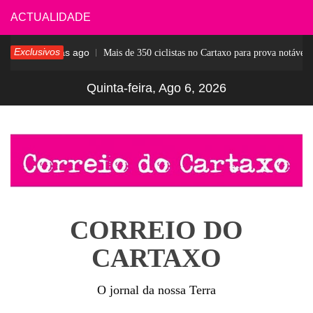
Skip
ACTUALIDADE
to
Exclusivos
4 dias ago
ar
Mais de 350 ciclistas no Cartaxo para prova notável
content
Quinta-feira, Ago 6, 2026
CORREIO DO
CARTAXO
O jornal da nossa Terra