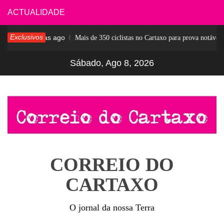
Skip
ACTUALIDADE
to
Exclusivos
6 dias ago
ar
Mais de 350 ciclistas no Cartaxo para prova notável
content
Sábado, Ago 8, 2026
CORREIO DO
CARTAXO
O jornal da nossa Terra