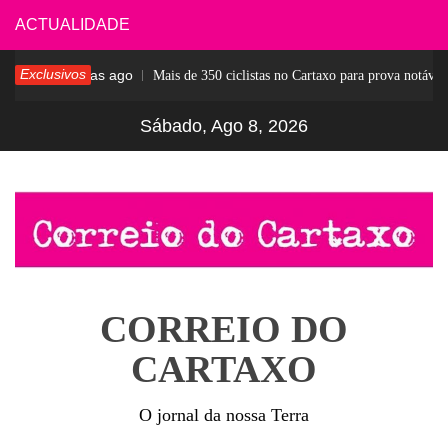
Skip
ACTUALIDADE
to
Exclusivos
6 dias ago
sar
Mais de 350 ciclistas no Cartaxo para prova notável
content
Sábado, Ago 8, 2026
CORREIO DO
CARTAXO
O jornal da nossa Terra