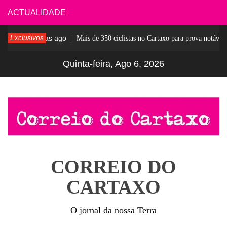
Skip
ACTUALIDADE
to
Exclusivos
4 dias ago
ar
Mais de 350 ciclistas no Cartaxo para prova notável
content
Quinta-feira, Ago 6, 2026
CORREIO DO
CARTAXO
O jornal da nossa Terra